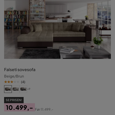
Falseti sovesofa
Beige/Brun
(
4
)
+9
SE PRISEN!
10.499,-
Før
11.499,-
Pris
Original