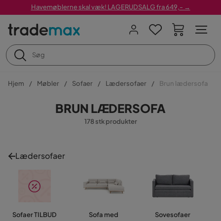
Havemøblerne skal væk! LAGERUDSALG fra 649,- →
Hjem
Møbler
Sofaer
Lædersofaer
Brun lædersofa
BRUN LÆDERSOFA
178 stk produkter
Lædersofaer
Sofaer TILBUD
Sofa med
Sovesofaer