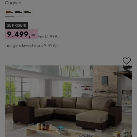
Cognac
SE PRISEN!
9.499,-
Før
13.999,-
Pris
Original
Tidligere laveste pris 9.499,-
Pris