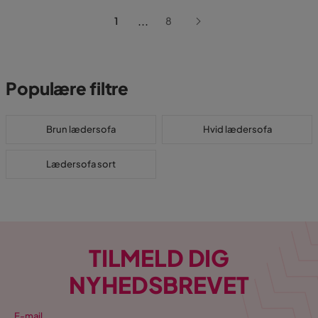
...
1
8
Populære filtre
Brun lædersofa
Hvid lædersofa
Lædersofa sort
TILMELD DIG
NYHEDSBREVET
E-mail