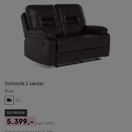
Sofasofa 2 sæder
Brun
SE PRISEN!
5.399,-
Før
7.999,-
Pris
Original
Tidligere laveste pris 5.399,-