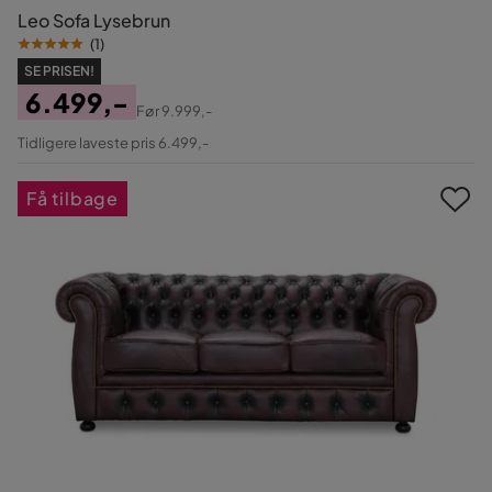
Leo Sofa Lysebrun
(
1
)
SE PRISEN!
6.499,-
Før
9.999,-
Pris
Original
Tidligere laveste pris 6.499,-
Pris
Få tilbage