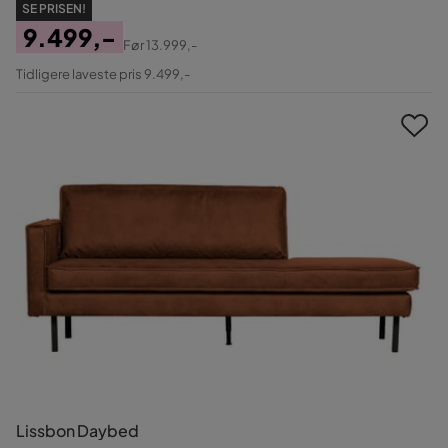
SE PRISEN!
9.499,-
Før
13.999,-
Pris
Original
Tidligere laveste pris 9.499,-
Pris
Lissbon Daybed