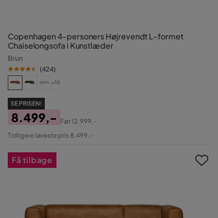
Copenhagen 4-personers Højrevendt L-formet
Chaiselongsofa i Kunstlæder
Brun
(
424
)
+10
SE PRISEN!
8.499,-
Før
12.999,-
Pris
Original
Tidligere laveste pris 8.499,-
Pris
Få tilbage