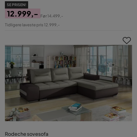
SE PRISEN!
12.999,-
Før
14.499,-
Pris
Original
Tidligere laveste pris 12.999,-
Pris
Rodeche sovesofa