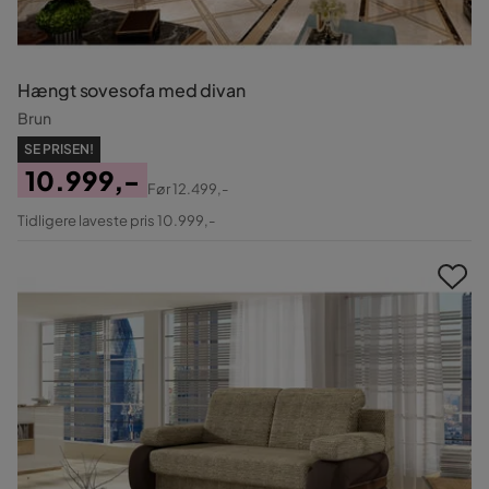
Hængt sovesofa med divan
Brun
SE PRISEN!
10.999,-
Før
12.499,-
Pris
Original
Tidligere laveste pris 10.999,-
Pris