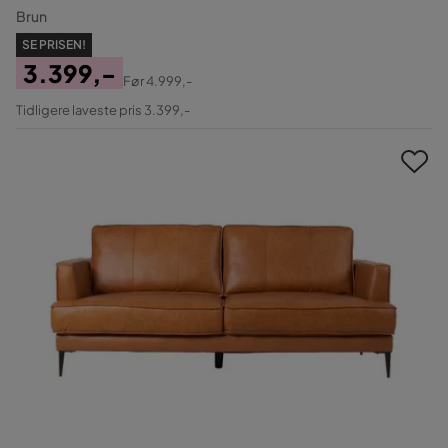
Brun
SE PRISEN!
3.399,-
Før
4.999,-
Pris
Original
Tidligere laveste pris 3.399,-
Pris