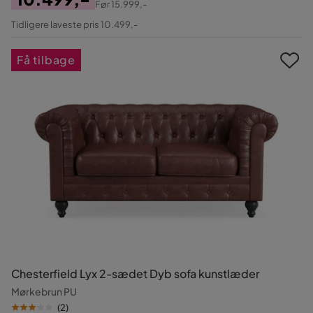
Før
15.999,-
Pris
Original
Tidligere laveste pris 10.499,-
Pris
Få tilbage
Chesterfield Lyx 2-sædet Dyb sofa kunstlæder
Mørkebrun PU
(
2
)