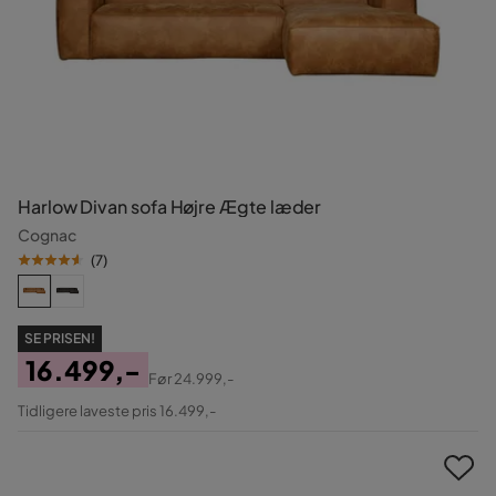
Harlow Divan sofa Højre Ægte læder
Cognac
(
7
)
SE PRISEN!
16.499,-
Før
24.999,-
Pris
Original
Tidligere laveste pris 16.499,-
Pris