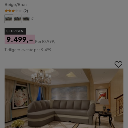
Beige/Brun
(
2
)
+7
SE PRISEN!
9.499,-
Før
10.999,-
Pris
Original
Tidligere laveste pris 9.499,-
Pris