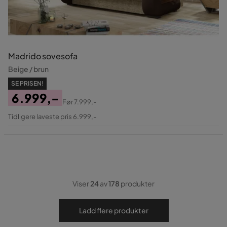
Madrido sovesofa
Beige / brun
SE PRISEN!
6.999,-
Før
7.999,-
Pris
Original
Tidligere laveste pris 6.999,-
Pris
Viser
24
av
178
produkter
Ladd flere produkter