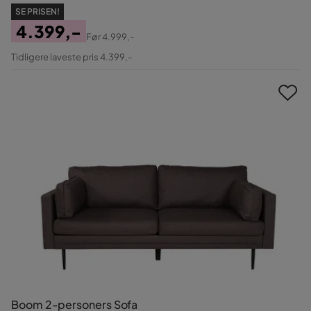
SE PRISEN!
4.399,-
Før
4.999,-
Pris
Original
Tidligere laveste pris 4.399,-
Pris
Boom 2-personers Sofa