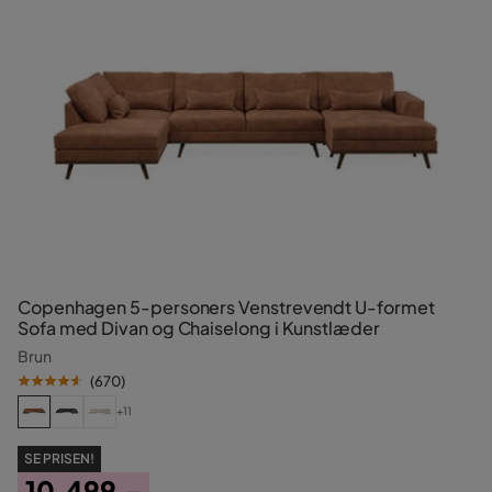
Copenhagen 5-personers Venstrevendt U-formet
Sofa med Divan og Chaiselong i Kunstlæder
Brun
(
670
)
+11
SE PRISEN!
10.499,-