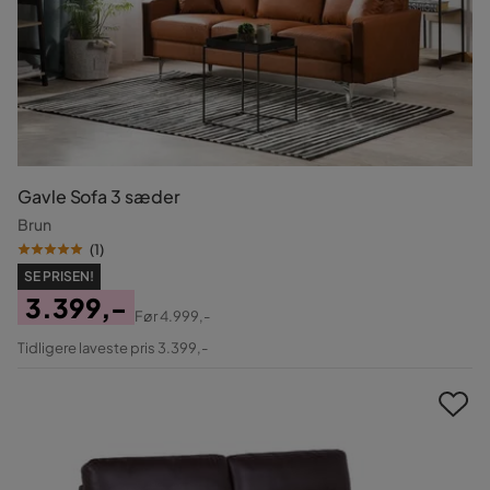
Gavle Sofa 3 sæder
Brun
(
1
)
SE PRISEN!
3.399,-
Før
4.999,-
Pris
Original
Tidligere laveste pris 3.399,-
Pris