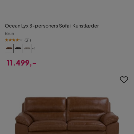
Ocean Lyx 3-personers Sofa i Kunstlæder
Brun
(
31
)
+8
11.499,-
Pris