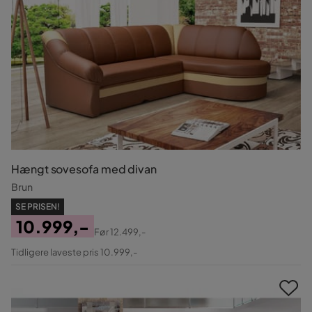
Hængt sovesofa med divan
Brun
SE PRISEN!
10.999,-
Før
12.499,-
Pris
Original
Tidligere laveste pris 10.999,-
Pris