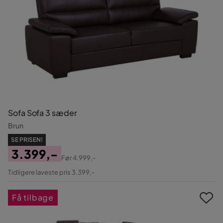
Sofa Sofa 3 sæder
Brun
SE PRISEN!
3.399,-
Før
4.999,-
Pris
Original
Tidligere laveste pris 3.399,-
Pris
Få tilbage