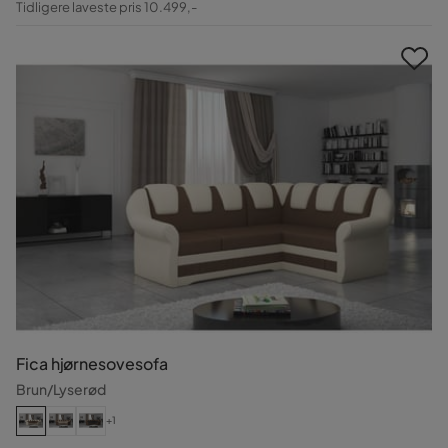
Tidligere laveste pris 10.499,-
Pris
Fica hjørnesovesofa
Brun/Lyserød
+1