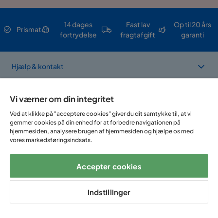
14 dages
Fast lav
Op til 20 års
Prismatch
fortrydelse
fragtafgift
garanti
Hjælp & kontakt
Sortiment & tilbud
Vi værner om din integritet
Ved at klikke på "acceptere cookies" giver du dit samtykke til, at vi
gemmer cookies på din enhed for at forbedre navigationen på
Om Trademax
hjemmesiden, analysere brugen af hjemmesiden og hjælpe os med
vores markedsføringsindsats.
Vi findes i flere forskellige lande
Accepter cookies
Indstillinger