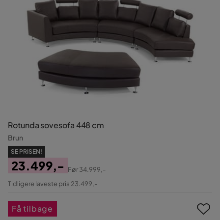
Rotunda sovesofa 448 cm
Brun
SE PRISEN!
23.499,-
Før
34.999,-
Pris
Original
Tidligere laveste pris 23.499,-
Pris
Få tilbage