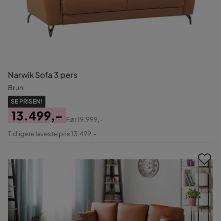
Narwik Sofa 3 pers
Brun
SE PRISEN!
13.499,-
Før
19.999,-
Pris
Original
Tidligere laveste pris 13.499,-
Pris