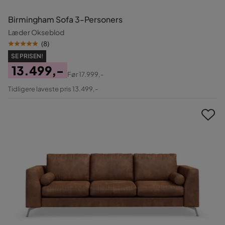
Birmingham Sofa 3-Personers
Læder Okseblod
(
8
)
SE PRISEN!
13.499,-
Før
17.999,-
Pris
Original
Tidligere laveste pris 13.499,-
Pris