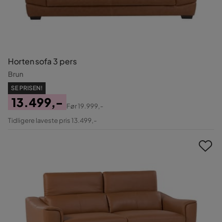
Horten sofa 3 pers
Brun
SE PRISEN!
13.499,-
Før
19.999,-
Pris
Original
Tidligere laveste pris 13.499,-
Pris