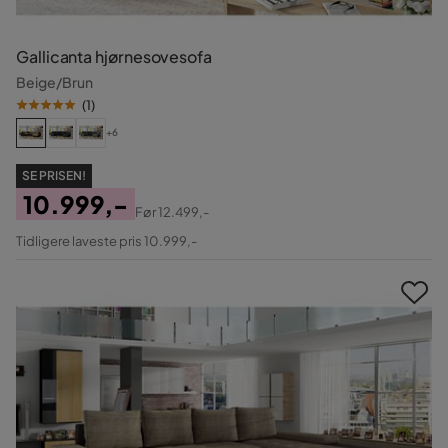
Gallicanta hjørnesovesofa
Beige/Brun
(
1
)
+6
SE PRISEN!
10.999,-
Før
12.499,-
Pris
Original
Tidligere laveste pris 10.999,-
Pris