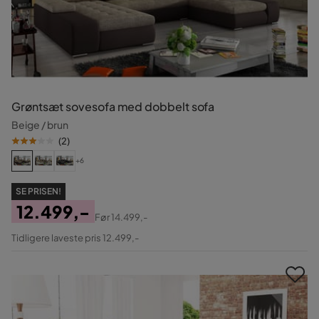
Grøntsæt sovesofa med dobbelt sofa
Beige / brun
(
2
)
+6
SE PRISEN!
12.499,-
Før
14.499,-
Pris
Original
Tidligere laveste pris 12.499,-
Pris