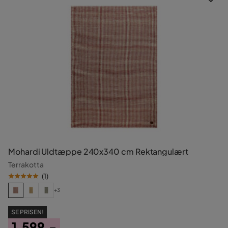
Mohardi Uldtæppe 240x340 cm Rektangulært
Terrakotta
(
1
)
+3
SE PRISEN!
1.599,-