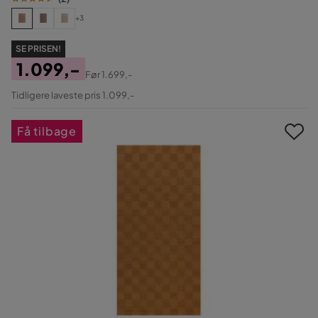
+3
SE PRISEN!
1.099,-
Før
1.699,-
Pris
Original
Tidligere laveste pris 1.099,-
Pris
Få tilbage