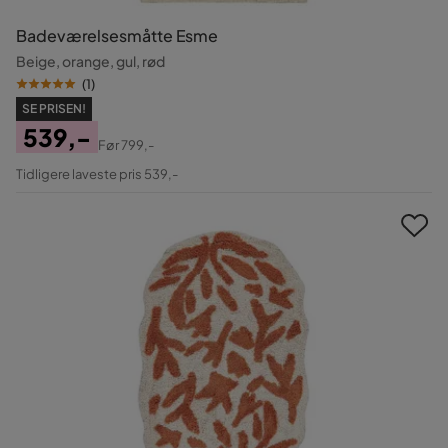
Badeværelsesmåtte Esme
Beige, orange, gul, rød
(
1
)
SE PRISEN!
539,-
Før
799,-
Pris
Original
Tidligere laveste pris 539,-
Pris