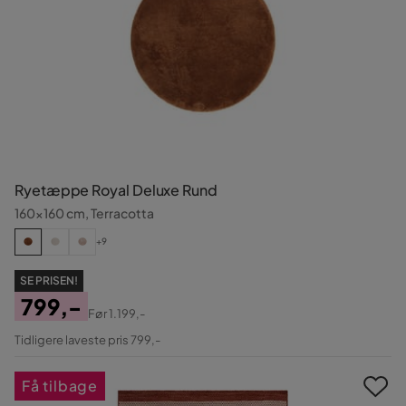
Ryetæppe Royal Deluxe Rund
160x160 cm, Terracotta
+9
SE PRISEN!
799,-
Før
1.199,-
Pris
Original
Tidligere laveste pris 799,-
Pris
Få tilbage