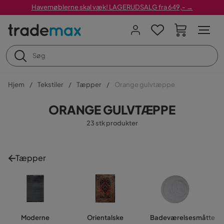
Havemøblerne skal væk! LAGERUDSALG fra 649,- →
Hjem
Tekstiler
Tæpper
Orange gulvtæppe
ORANGE GULVTÆPPE
23 stk produkter
Tæpper
Moderne
Orientalske
Badeværelsesmåtte