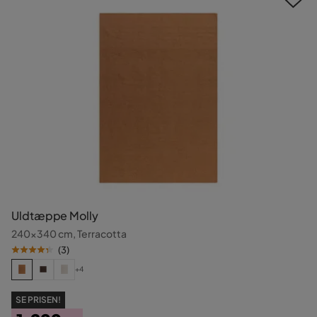
Uldtæppe Molly
240x340 cm, Terracotta
(
3
)
+4
SE PRISEN!