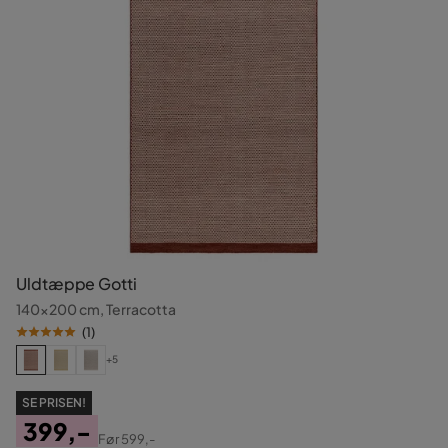
Uldtæppe Gotti
140x200 cm, Terracotta
(
1
)
+5
SE PRISEN!
399,-
Før
599,-