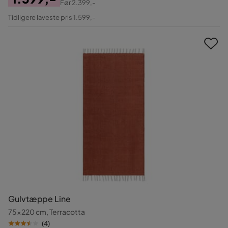
Før
2.399,-
Pris
Original
Tidligere laveste pris 1.599,-
Pris
Gulvtæppe Line
75x220 cm, Terracotta
(
4
)