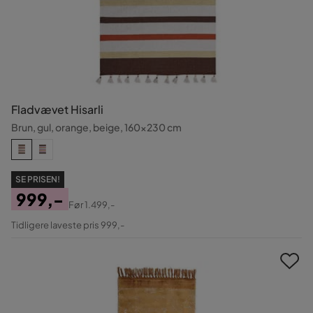
Fladvævet Hisarli
Brun, gul, orange, beige, 160x230 cm
SE PRISEN!
999,-
Før
1.499,-
Pris
Original
Tidligere laveste pris 999,-
Pris