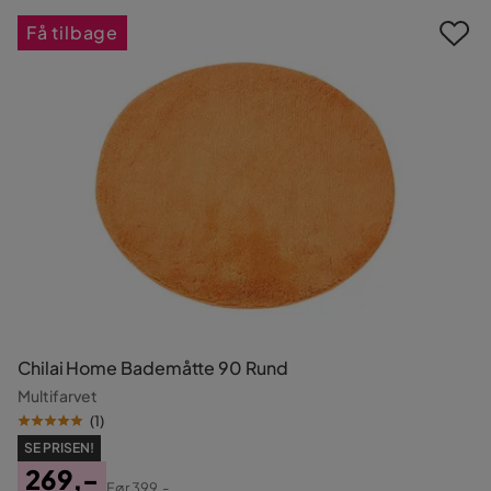
Få tilbage
Chilai Home Bademåtte 90 Rund
Multifarvet
(
1
)
SE PRISEN!
269,-
Før
399,-