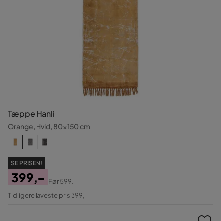
Tæppe Hanli
Orange, Hvid, 80x150 cm
SE PRISEN!
399,-
Før
599,-
Pris
Original
Tidligere laveste pris 399,-
Pris