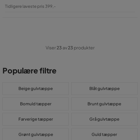
Pris
Original
Tidligere laveste pris 399,-
Pris
Viser
23
av
23
produkter
Populære filtre
Beige gulvtæppe
Blåt gulvtæppe
Bomuld tæpper
Brunt gulvtæppe
Farverige tæpper
Grå gulvtæppe
Grønt gulvtæppe
Guld tæpper