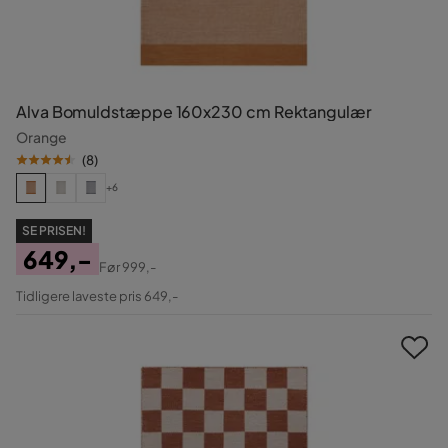
Alva Bomuldstæppe 160x230 cm Rektangulær
Orange
(
8
)
+6
SE PRISEN!
649,-
Før
999,-
Pris
Original
Tidligere laveste pris 649,-
Pris