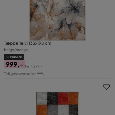
Tæppe Yelvi 133x190 cm
beige/orange
SE PRISEN!
999,-
Før
1.299,-
Pris
Original
Tidligere laveste pris 999,-
Pris