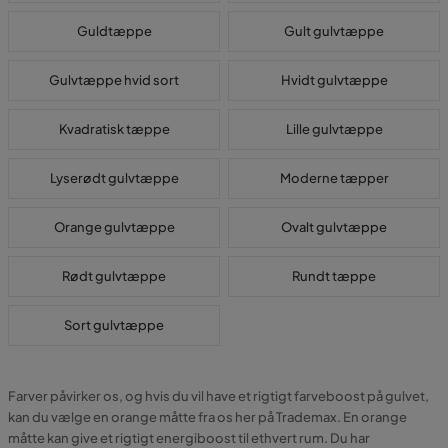
Guldtæppe
Gult gulvtæppe
Gulvtæppe hvid sort
Hvidt gulvtæppe
Kvadratisk tæppe
Lille gulvtæppe
Lyserødt gulvtæppe
Moderne tæpper
Orange gulvtæppe
Ovalt gulvtæppe
Rødt gulvtæppe
Rundt tæppe
Sort gulvtæppe
Farver påvirker os, og hvis du vil have et rigtigt farveboost på gulvet,
kan du vælge en orange måtte fra os her på Trademax. En orange
måtte kan give et rigtigt energiboost til ethvert rum. Du har