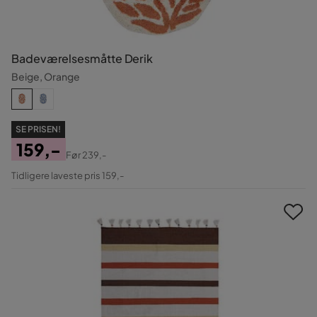
Badeværelsesmåtte Derik
Beige, Orange
SE PRISEN!
159,-
Før
239,-
Pris
Original
Tidligere laveste pris 159,-
Pris