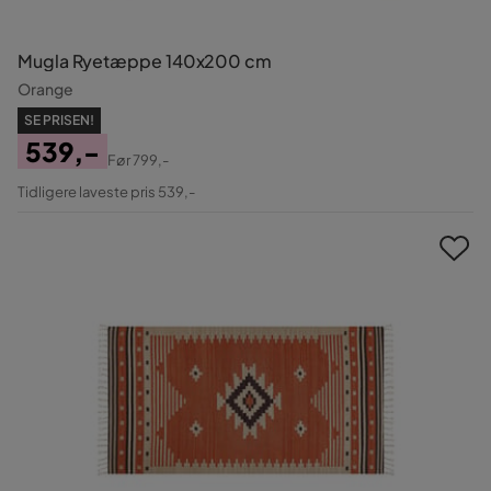
Mugla Ryetæppe 140x200 cm
Orange
SE PRISEN!
539,-
Før
799,-
Pris
Original
Tidligere laveste pris 539,-
Pris