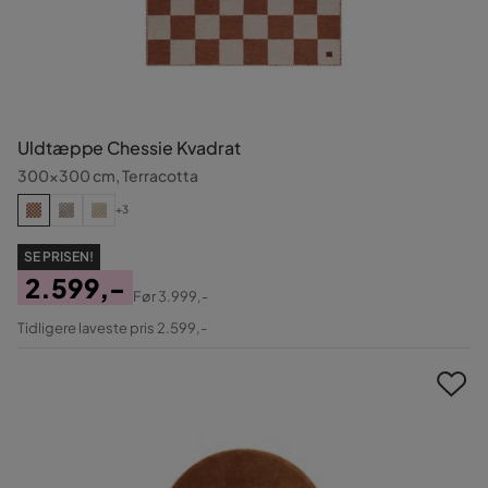
Uldtæppe Chessie Kvadrat
300x300 cm, Terracotta
+3
SE PRISEN!
2.599,-
Før
3.999,-
Pris
Original
Tidligere laveste pris 2.599,-
Pris