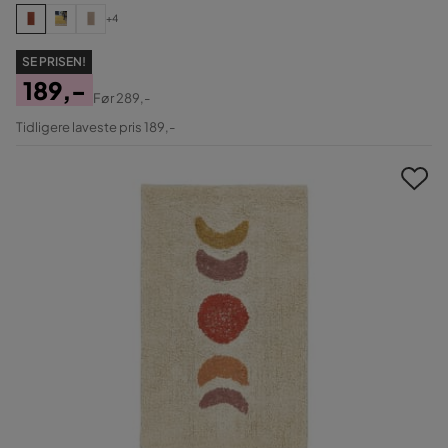
+4
SE PRISEN!
189,-
Før
289,-
Pris
Original
Tidligere laveste pris 189,-
Pris