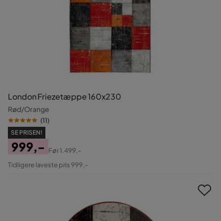
London Friezetæppe 160x230
Rød/Orange
(
11
)
SE PRISEN!
999,-
Før
1.499,-
Pris
Original
Tidligere laveste pris 999,-
Pris