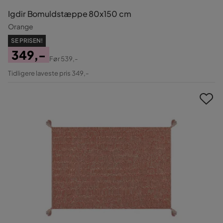
Igdir Bomuldstæppe 80x150 cm
Orange
SE PRISEN!
349,-
Før
539,-
Pris
Original
Tidligere laveste pris 349,-
Pris