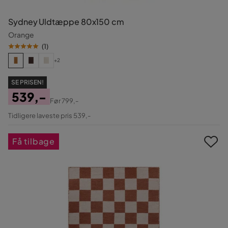
Sydney Uldtæppe 80x150 cm
Orange
(
1
)
+2
SE PRISEN!
539,-
Før
799,-
Pris
Original
Tidligere laveste pris 539,-
Pris
Få tilbage