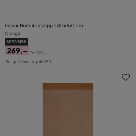
Gavar Bomuldstæppe 80x150 cm
Orange
SE PRISEN!
269,-
Før
399,-
Pris
Original
Tidligere laveste pris 269,-
Pris