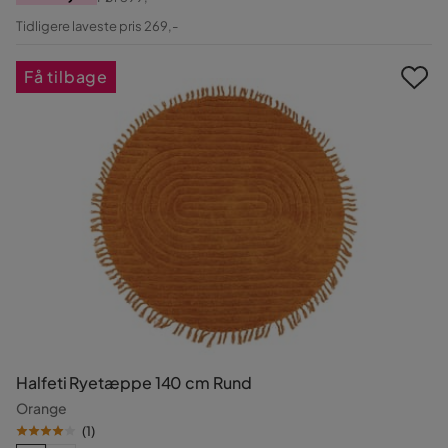
Pris
Original
Tidligere laveste pris 269,-
Pris
Få tilbage
Halfeti Ryetæppe 140 cm Rund
Orange
(
1
)