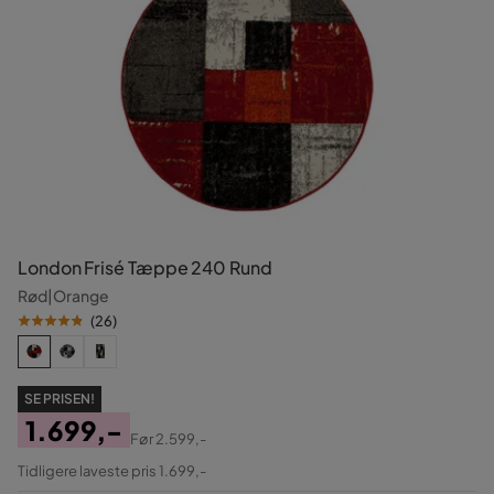
London Frisé Tæppe 240 Rund
Rød|Orange
(
26
)
SE PRISEN!
1.699,-
Før
2.599,-
Pris
Original
Tidligere laveste pris 1.699,-
Pris