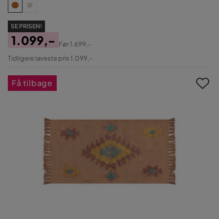
SE PRISEN!
1.099,-
Før
1.699,-
Pris
Original
Tidligere laveste pris 1.099,-
Pris
Få tilbage