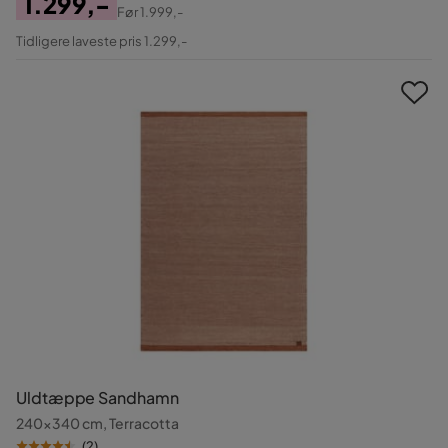
1.299,-
Før
1.999,-
Pris
Original
Tidligere laveste pris 1.299,-
Pris
Uldtæppe Sandhamn
240x340 cm, Terracotta
(
2
)