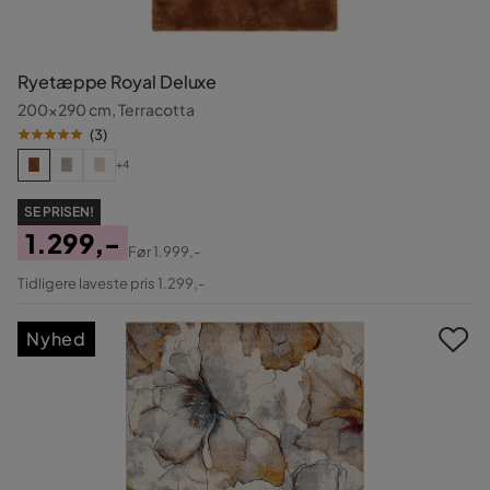
Ryetæppe Royal Deluxe
200x290 cm, Terracotta
(
3
)
+4
SE PRISEN!
1.299,-
Før
1.999,-
Pris
Original
Tidligere laveste pris 1.299,-
Pris
Nyhed