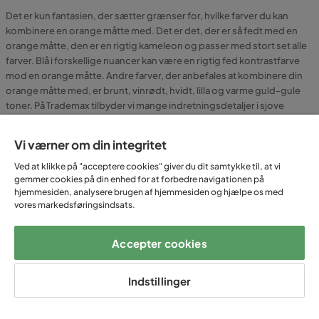
Det er kun fantasien, der sætter grænser for, hvilke farver du kan
kombinere en orange måtte med. Det er det, der er så fedt med en
orange måtte, den er en rigtig kameleon og passer med stort set alle
farver. Blå i forskellige nuancer kan være en rigtig fed kontrastfarve
mod en orange måtte. Andre farver, der anbefales at kombinere din
orange måtte med, er brunt, vinrødt, hvidt, lilla og varme guld-gule
toner. På Trademax tilbyder vi mange indretningsdetaljer i sjove
farver, som du kan supplere en orange måtte med.
Vi værner om din integritet
Ved at klikke på "acceptere cookies" giver du dit samtykke til, at vi
gemmer cookies på din enhed for at forbedre navigationen på
TILMELD DIG
hjemmesiden, analysere brugen af hjemmesiden og hjælpe os med
vores markedsføringsindsats.
NYHEDSBREVET
Accepter cookies
E-mail
Indstillinger