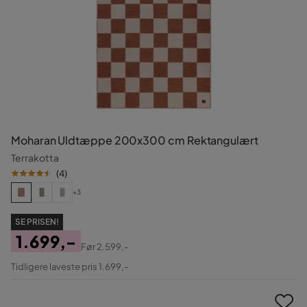
Moharan Uldtæppe 200x300 cm Rektangulært
Terrakotta
(
4
)
+3
SE PRISEN!
1.699,-
Før
2.599,-
Pris
Original
Tidligere laveste pris 1.699,-
Pris