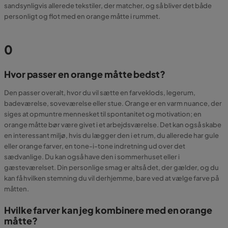
sandsynligvis allerede tekstiler, der matcher, og så bliver det både
personligt og flot med en orange måtte i rummet.
0
Hvor passer en orange måtte bedst?
Den passer overalt, hvor du vil sætte en farveklods, legerum,
badeværelse, soveværelse eller stue. Orange er en varm nuance, der
siges at opmuntre mennesket til spontanitet og motivation; en
orange måtte bør være givet i et arbejdsværelse. Det kan også skabe
en interessant miljø, hvis du lægger den i et rum, du allerede har gule
eller orange farver, en tone-i-tone indretning ud over det
sædvanlige. Du kan også have den i sommerhuset eller i
gæsteværelset. Din personlige smag er altså det, der gælder, og du
kan få hvilken stemning du vil derhjemme, bare ved at vælge farve på
måtten.
Hvilke farver kan jeg kombinere med en orange
måtte?