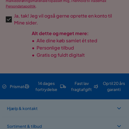
markedsføringsmateriale tilpasset mig, i henhold til Trademax
Persondatapolitik
.
Ja, tak! Jeg vil også gerne oprette en konto til
Mine sider.
Alt dette og meget mere:
•
Alle dine køb samlet ét sted
•
Personlige tilbud
•
Gratis og fuldt digitalt
14 dages
Fast lav
Op til 20 års
Prismatch
fortrydelse
fragtafgift
garanti
Hjælp & kontakt
Sortiment & tilbud