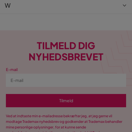
Swim & Fun
Varax
W
Tvilum
Venture Home
Wilson & Wood
VM Carpet
Wohnling
VOX
WOOOD
TILMELD DIG
vtwonen
NYHEDSBREVET
E-mail
Tilmeld
Ved at indtaste min e-mailadresse bekræfter jeg, at jeg gerne vil
modtage Trademax nyhedsbrev og godkender at Trademax behandler
mine personlige oplysninger, for at kunne sende