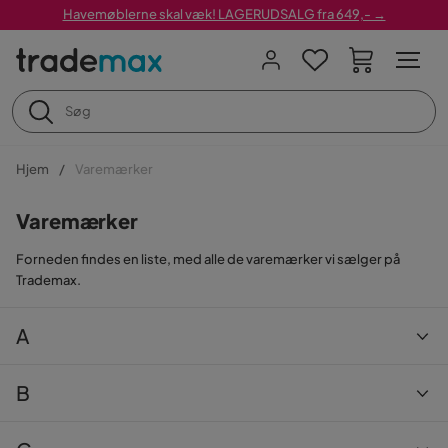
Havemøblerne skal væk! LAGERUDSALG fra 649,- →
Hjem
Varemærker
Varemærker
Forneden findes en liste, med alle de varemærker vi sælger på
Trademax.
A
Andrarum
B
Art Link
Bark