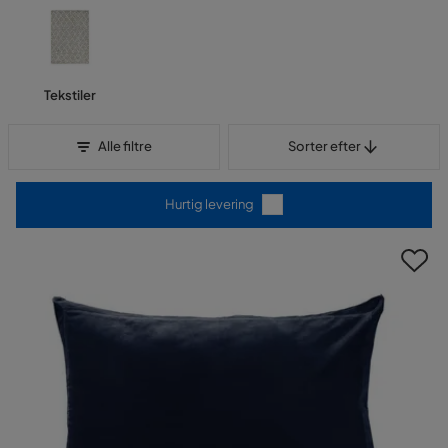
indflydelse fra den nordiske natur i jordnære farver som grå, blå,
grøn og beige, hvilket gør, at de passer perfekt ind i den
skandinaviske indretningsstil. Jordnære, tidløse farver skaber en
følelse af ro og harmoni i hjemmet, samtidig med at de passer til
Tekstiler
næsten alt. Turiform skaber også kollektioner for sæsonen, der
følger de aktuelle tendenser med tydelig karakter i stil og
Sorter efter
farvesammensætning. Turiform tilbyder med andre ord gode
Alle filtre
Sorter efter
valgmuligheder for både det jordnære og det farverige hjem.
Hurtig levering
"Det skal være nemt at træffe personlige valg og sammensætte
elementer, der skaber et harmonisk hjem!" - Turiform.