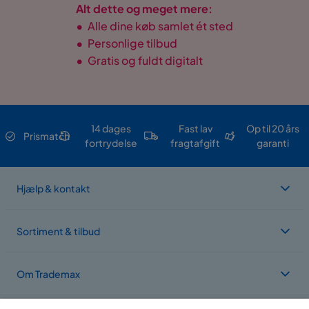
Alt dette og meget mere:
•
Alle dine køb samlet ét sted
•
Personlige tilbud
•
Gratis og fuldt digitalt
14 dages
Fast lav
Op til 20 års
Prismatch
fortrydelse
fragtafgift
garanti
Hjælp & kontakt
Sortiment & tilbud
Om Trademax