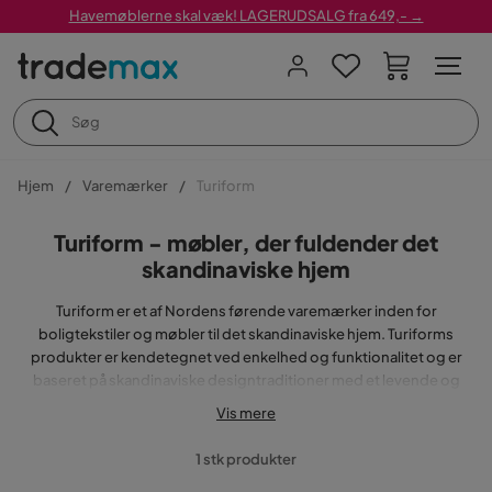
Havemøblerne skal væk! LAGERUDSALG fra 649,- →
Hjem
Varemærker
Turiform
Turiform - møbler, der fuldender det
skandinaviske hjem
Turiform er et af Nordens førende varemærker inden for
boligtekstiler og møbler til det skandinaviske hjem. Turiforms
produkter er kendetegnet ved enkelhed og funktionalitet og er
baseret på skandinaviske designtraditioner med et levende og
moderne udtryk.
Vis mere
Turiform - inspiration fra den nordiske natur
1 stk produkter
Turiform designer sine basiskollektioner med inspiration og